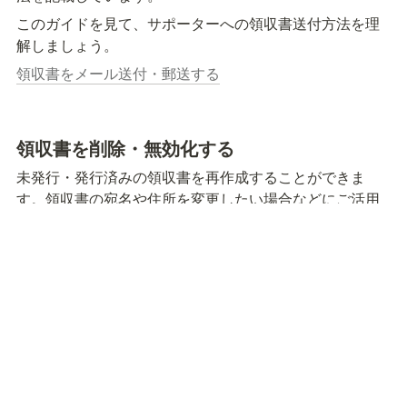
このガイドを見て、サポーターへの領収書送付方法を理
解しましょう。
領収書をメール送付・郵送する
領収書を削除・無効化する
未発行・発行済みの領収書を再作成することができま
す。領収書の宛名や住所を変更したい場合などにご活用
ください。
作成した領収書の領収書タイプ（都度領収書・合計領収
書）を変更したい場合は、再作成ではなく領収書を削除
し、決済レコードから新規で領収書を作成して下さい。
領収書を削除・再作成する
電子帳簿保存法改正について
💡