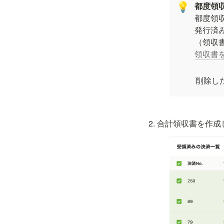
都度領
💡
都度領
発行済
領収書
削除し
合計領収書を作成