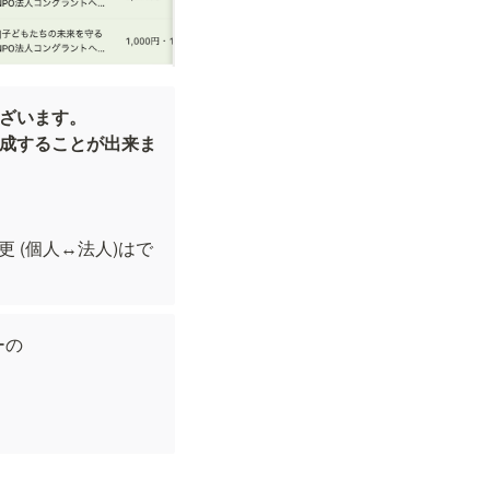
ございます。
作成することが出来ま
(個人↔︎法人)はで
の
