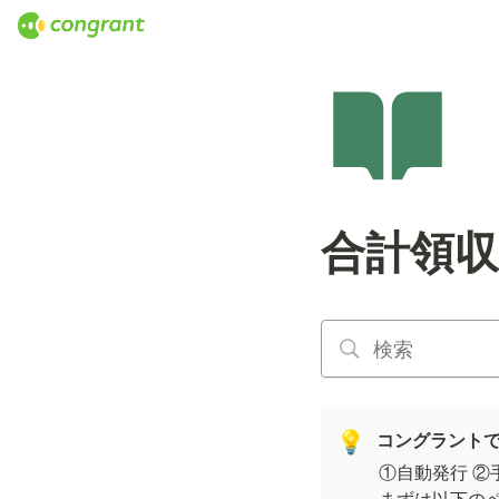
合計領
コングラント
💡
①自動発行 ②
まずは以下の