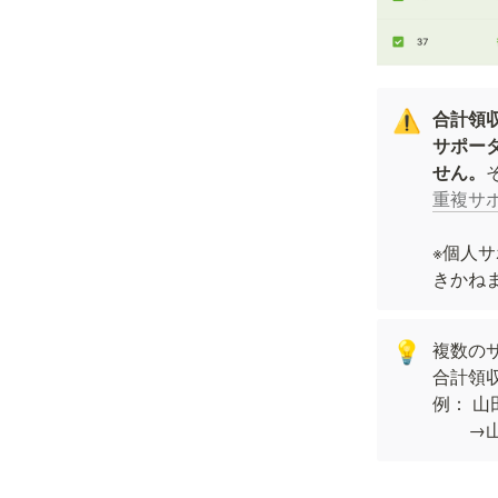
合計領
⚠️
サポー
せん。
重複サ
※個人
きかね
複数の
💡
合計領
例： 
　　→