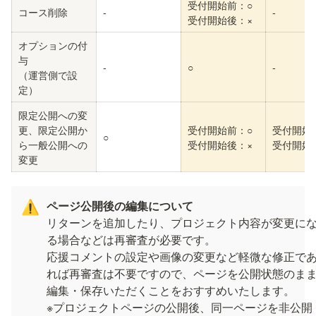
受付開始前：○

コース削除
-
-
受付開始後：×
オプションの付
与

-
○
-
（運営側で設
定）
限定公開への変
更、限定公開か
受付開始前：○

受付開始前
○
ら一般公開への
受付開始後：×
受付開始
変更
ページ公開後の編集について
⚠️
リターンを追加したり、プロジェクト内容が変更に
る場合などは再審査が必要です。

応援コメントの設定や画像の変更など軽微な修正で
れば再審査は不要ですので、ページを公開状態のま
編集・保存いただくことをおすすめいたします。

※プロジェクトページの公開後、同一ページを非公開