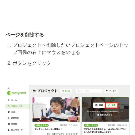
ページを削除する
プロジェクト＞削除したいプロジェクトページのトッ
プ画像の右上にマウスをのせる
ボタンをクリック