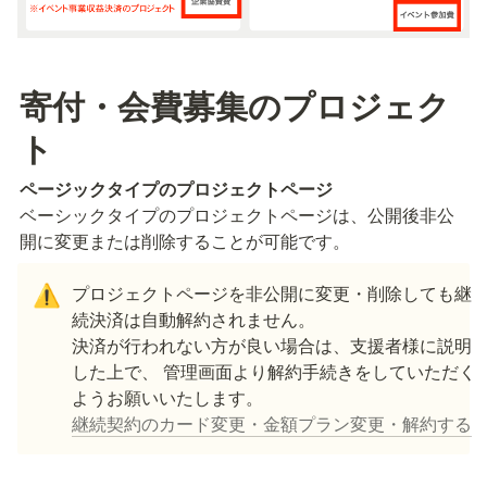
寄付・会費募集のプロジェク
ト
ページックタイプのプロジェクトページ
ベーシックタイプのプロジェクトページは、公開後非公
開に変更または削除することが可能です。
プロジェクトページを非公開に変更・削除しても継
⚠️
続決済は自動解約されません。

決済が行われない方が良い場合は、支援者様に説明
した上で、 管理画面より解約手続きをしていただく
継続契約のカード変更・金額プラン変更・解約する