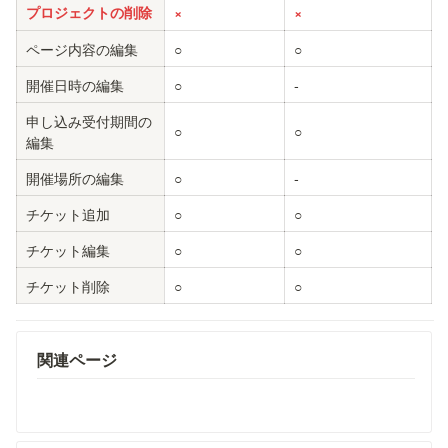
プロジェクトの削除
×
×
ページ内容の編集
○
○
開催日時の編集
○
-
申し込み受付期間の
○
○
編集
開催場所の編集
○
-
チケット追加
○
○
チケット編集
○
○
チケット削除
○
○
関連ページ