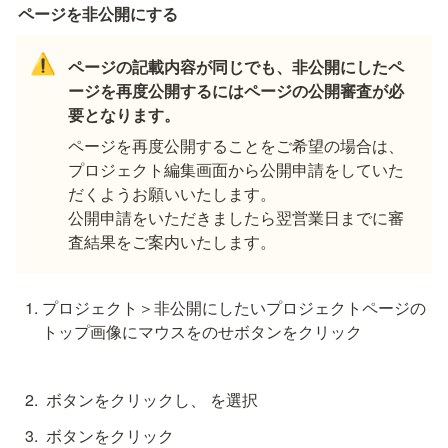
ページを非公開にする
⚠️
ページの記載内容が同じでも、非公開にしたペ
ージを再度公開するにはページの公開審査が必
要となります。
ページを再度公開することをご希望の場合は、
プロジェクト編集画面から公開申請をしていた
だくようお願いいたします。

公開申請をいただきましたら翌営業日までに審
査結果をご案内いたします。
プロジェクト＞非公開にしたいプロジェクトページの
トップ画像にマウスをのせ
ボタンをクリック
 ボタンをクリックし、
 ボタンをクリック