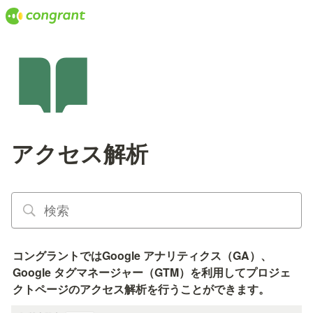
アクセス解析
コングラントではGoogle アナリティクス（GA）、
Google タグマネージャー（GTM）を利用してプロジェ
クトページのアクセス解析を行うことができます。