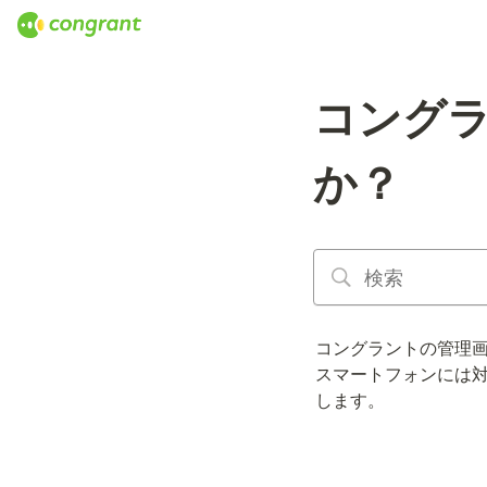
コング
か？
コングラントの管理画面の
スマートフォンには
します。