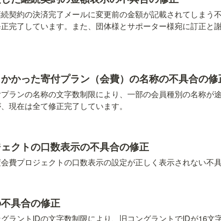
継続契約の決済完了メールに変更前の金額が記載されてしまう
修正完了しています。また、団体様とサポーター様宛に訂正と
っかかった寄付プラン（会費）の名称の不具合の修
付プランの名称の文字数制限により、一部の会員種別の名称が
が、現在は全て修正完了しています。
ジェクトの口数表示の不具合の修正
度会費プロジェクトの口数表示の設定が正しく表示されない不
の不具合の修正
グラントIDの文字数制限により、旧コングラントでIDが16文